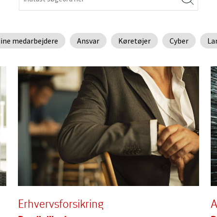
dine medarbejdere
Ansvar
Køretøjer
Cyber
La
Erhvervsforsikring
A