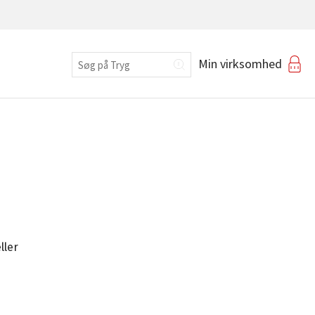
Erhverv
Min virksomhed
Login
ller