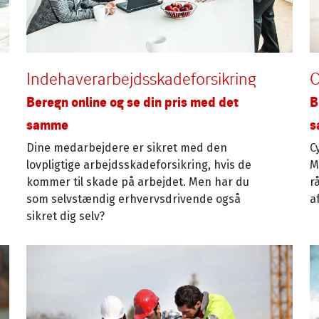
Indehaverarbejdsskadeforsikring
C
Beregn online og se din pris med det
B
samme
s
Dine medarbejdere er sikret med den
C
lovpligtige arbejdsskadeforsikring, hvis de
M
kommer til skade på arbejdet. Men har du
r
som selvstændig erhvervsdrivende også
a
sikret dig selv?