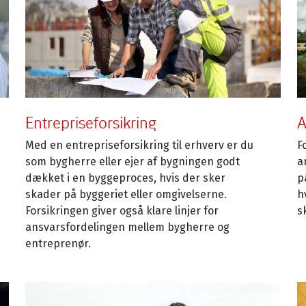
Entrepriseforsikring
A
Med en entrepriseforsikring til erhverv er du
F
som bygherre eller ejer af bygningen godt
a
dækket i en byggeproces, hvis der sker
p
skader på byggeriet eller omgivelserne.
h
Forsikringen giver også klare linjer for
s
ansvarsfordelingen mellem bygherre og
entreprenør.