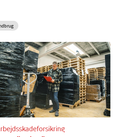
ndbrug
rbejdsskadeforsikring