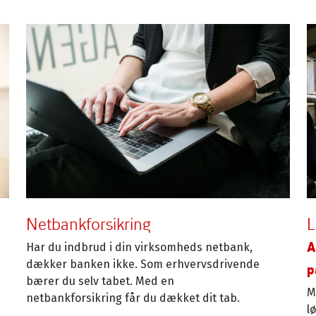
Netbankforsikring
L
A
Har du indbrud i din virksomheds netbank,
dækker banken ikke. Som erhvervsdrivende
p
bærer du selv tabet. Med en
M
netbankforsikring får du dækket dit tab.
l