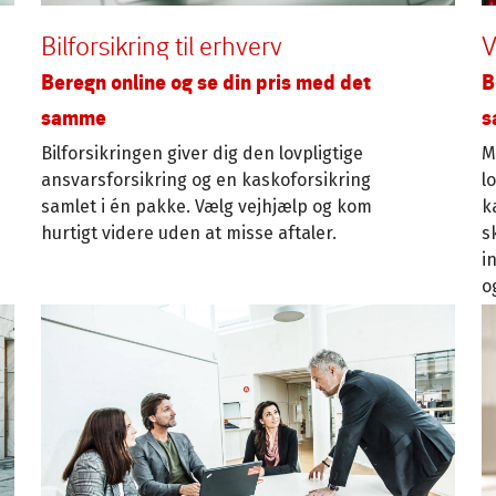
Bilforsikring til erhverv
V
Beregn online og se din pris med det
B
samme
s
Bilforsikringen giver dig den lovpligtige
M
ansvarsforsikring og en kaskoforsikring
l
samlet i én pakke. Vælg vejhjælp og kom
k
hurtigt videre uden at misse aftaler.
s
i
o
p