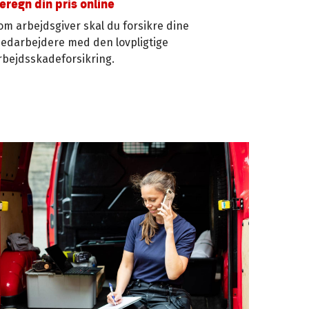
eregn din pris online
om arbejdsgiver skal du forsikre dine
edarbejdere med den lovpligtige
rbejdsskadeforsikring.