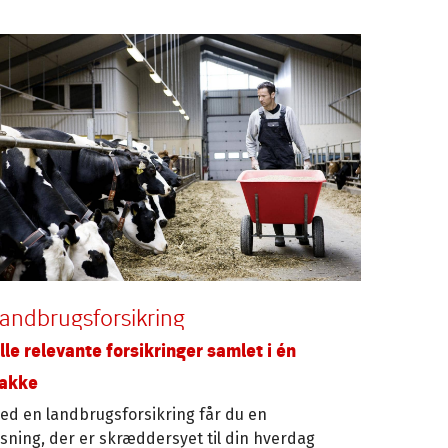
andbrugsforsikring
lle relevante forsikringer samlet i én
akke
ed en landbrugsforsikring får du en
øsning, der er skræddersyet til din hverdag