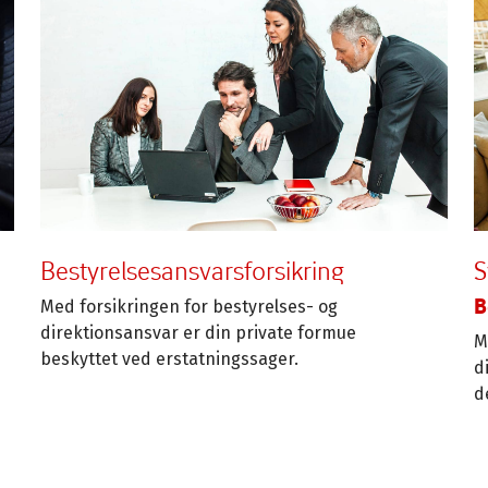
Bestyrelsesansvarsforsikring
S
B
Med forsikringen for bestyrelses- og
direktionsansvar er din private formue
M
beskyttet ved erstatningssager.
d
d