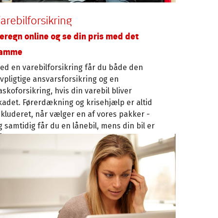
arebilforsikring
eregn online og se din pris med det
amme
ed en varebilforsikring får du både den
ovpligtige ansvarsforsikring og en
askoforsikring, hvis din varebil bliver
kadet. Førerdækning og krisehjælp er altid
nkluderet, når vælger en af vores pakker -
g samtidig får du en lånebil, mens din bil er
å værksted.