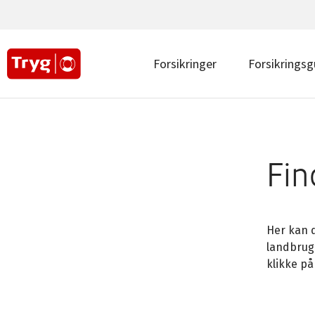
Main
navigation
top
|
Main
Forsikringer
Forsikringsg
Erhverv
navigation
|
Erhverv
Fin
Her kan d
landbrug.
klikke på